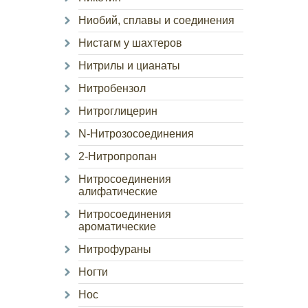
Ниобий, сплавы и соединения
Нистагм у шахтеров
Нитрилы и цианаты
Нитробензол
Нитроглицерин
N-Нитрозосоединения
2-Нитропропан
Нитросоединения
алифатические
Нитросоединения
ароматические
Нитрофураны
Ногти
Нос