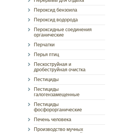
Перерывы для отдыха
Пероксид бензоила
Пероксид водорода
Пероксидные соединения
органические
Перчатки
Перья птиц
Пескоструйная и
дробеструйная очистка
Пестициды
Пестициды
галогензамещенные
Пестициды
фосфорорганические
Печень человека
Производство мучных