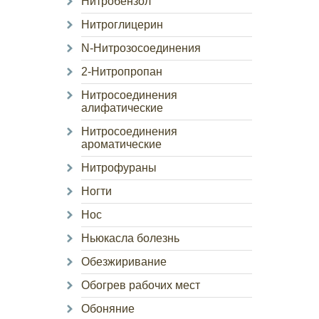
Нитробензол
Нитроглицерин
N-Нитрозосоединения
2-Нитропропан
Нитросоединения
алифатические
Нитросоединения
ароматические
Нитрофураны
Ногти
Нос
Ньюкасла болезнь
Обезжиривание
Обогрев рабочих мест
Обоняние