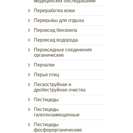
медицинских обследований
Переработка кожи
Перерывы для отдыха
Пероксид бензоила
Пероксид водорода
Пероксидные соединения
органические
Перчатки
Перья птиц
Пескоструйная и
дробеструйная очистка
Пестициды
Пестициды
галогензамещенные
Пестициды
фосфорорганические