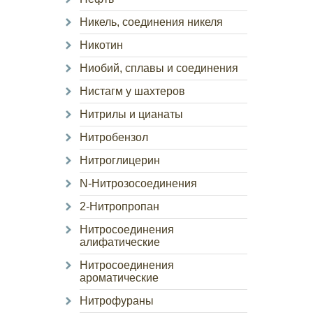
Никель, соединения никеля
Никотин
Ниобий, сплавы и соединения
Нистагм у шахтеров
Нитрилы и цианаты
Нитробензол
Нитроглицерин
N-Нитрозосоединения
2-Нитропропан
Нитросоединения
алифатические
Нитросоединения
ароматические
Нитрофураны