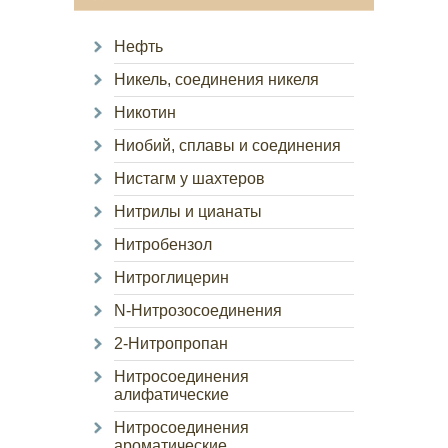
Нефть
Никель, соединения никеля
Никотин
Ниобий, сплавы и соединения
Нистагм у шахтеров
Нитрилы и цианаты
Нитробензол
Нитроглицерин
N-Нитрозосоединения
2-Нитропропан
Нитросоединения
алифатические
Нитросоединения
ароматические