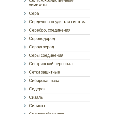
Сельскохозяйственные
химикаты
Сера
Сердечно-сосудистая система
Серебро, соединения
Сероводород
Сероуглерод
Серы соединения
Сестринский персонал
Сетки защитные
Сибирская язва
Сидероз
Сизаль
Силикоз