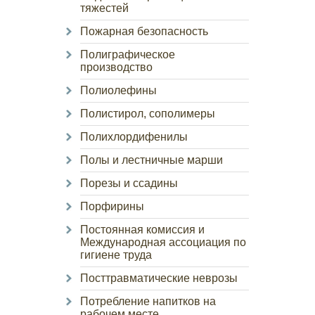
тяжестей
Пожарная безопасность
Полиграфическое
производство
Полиолефины
Полистирол, сополимеры
Полихлордифенилы
Полы и лестничные марши
Порезы и ссадины
Порфирины
Постоянная комиссия и
Международная ассоциация по
гигиене труда
Посттравматические неврозы
Потребление напитков на
рабочем месте