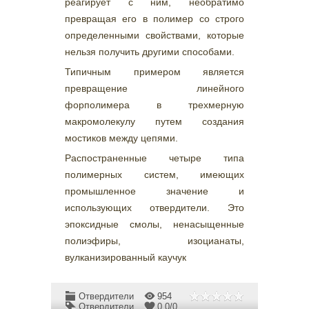
реагирует с ним, необратимо
превращая его в полимер со строго
определенными свойствами, которые
нельзя получить другими способами.
Типичным примером является
превращение линейного
форполимера в трехмерную
макромолекулу путем создания
мостиков между цепями.
Распостраненные четыре типа
полимерных систем, имеющих
промышленное значение и
использующих отвердители. Это
эпоксидные смолы, ненасыщенные
полиэфиры, изоцианаты,
вулканизированный каучук
Отвердители
954
Отвердители
0.0
/
0