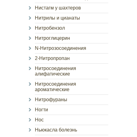
Нистагм у шахтеров
Нитрилы и цианаты
Нитробензол
Нитроглицерин
N-Нитрозосоединения
2-Нитропропан
Нитросоединения
алифатические
Нитросоединения
ароматические
Нитрофураны
Ногти
Нос
Ньюкасла болезнь