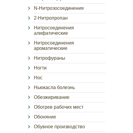
N-Нитрозосоединения
2-Нитропропан
Нитросоединения
алифатические
Нитросоединения
ароматические
Нитрофураны
Ногти
Нос
Ньюкасла болезнь
Обезжиривание
Обогрев рабочих мест
Обоняние
Обувное производство