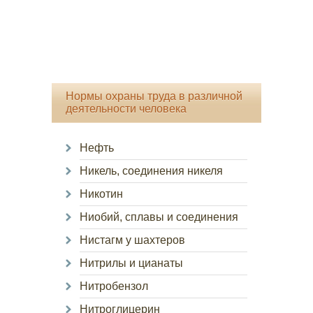
Нормы охраны труда в различной
деятельности человека
Нефть
Никель, соединения никеля
Никотин
Ниобий, сплавы и соединения
Нистагм у шахтеров
Нитрилы и цианаты
Нитробензол
Нитроглицерин