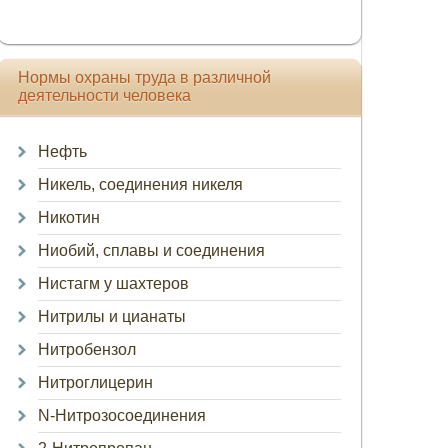
Нормы охраны труда в различной
деятельности человека
Нефть
Никель, соединения никеля
Никотин
Ниобий, сплавы и соединения
Нистагм у шахтеров
Нитрилы и цианаты
Нитробензол
Нитроглицерин
N-Нитрозосоединения