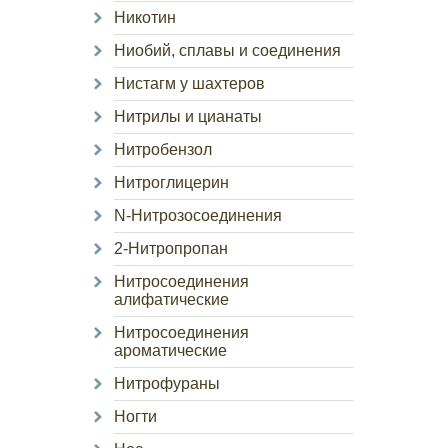
Никотин
Ниобий, сплавы и соединения
Нистагм у шахтеров
Нитрилы и цианаты
Нитробензол
Нитроглицерин
N-Нитрозосоединения
2-Нитропропан
Нитросоединения
алифатические
Нитросоединения
ароматические
Нитрофураны
Ногти