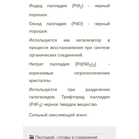
Иодид палладия (Pdl
) - черный
2
порошок.
Оксид палладия (PdO) - черный
порошок.
Используется как катализатор в
процессе восстановления при синтезе
органических соединений.
Нитрат палладия [Pd(N0
)
] -
3
2
коричневые гигроскопические
кристаллы.
Используется при разделении
галогенидов. Трифторид палладия
(PdF
) черное твердое вещество.
3
Сильный окисляющий агент.
Палладий, сплавы и соединения