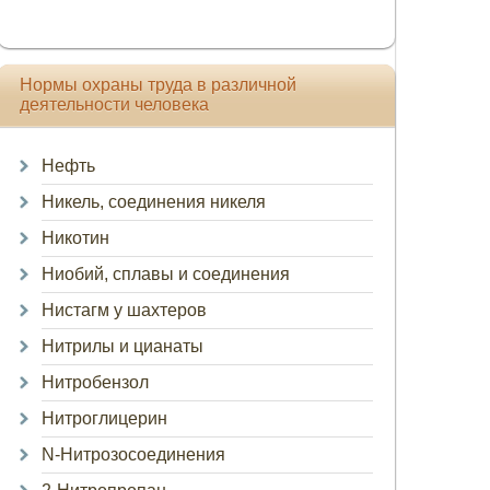
Нормы охраны труда в различной
деятельности человека
Нефть
Никель, соединения никеля
Никотин
Ниобий, сплавы и соединения
Нистагм у шахтеров
Нитрилы и цианаты
Нитробензол
Нитроглицерин
N-Нитрозосоединения