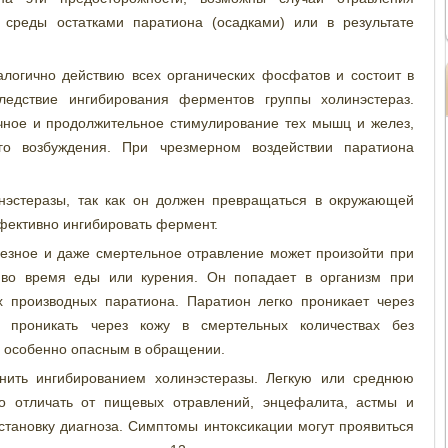
 среды остатками паратиона (осадками) или в результате
алогично действию всех органических фосфатов и состоит в
ледствие ингибирования ферментов группы холинэстераз.
чное и продолжительное стимулирование тех мышц и желез,
го возбуждения. При чрезмерном воздействии паратиона
нэстеразы, так как он должен превращаться в окружающей
ффективно ингибировать фермент.
езное и даже смертельное отравление может произойти при
 во время еды или курения. Он попадает в организм при
 производных паратиона. Паратион легко проникает через
 проникать через кожу в смертельных количествах без
 особенно опасным в обращении.
нить ингибированием холинэстеразы. Легкую или среднюю
мо отличать от пищевых отравлений, энцефалита, астмы и
тановку диагноза. Симптомы интоксикации могут проявиться