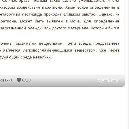
ь холинэстеразы плазмы также сильно уменьшается, и она
катором воздействия паратиона. Химическое определение в
метаболизм пестицида проходит слишком быстро. Однако, и-
аратиона, может быть выявлен в моче. Для определения
загрязненной одежды или другого материала, который был в
 очень токсичными веществами почти всегда представляет
не является легковоспламеняющимся веществом; уже через
кружающей среде невелики.
зования
0.0
/
0