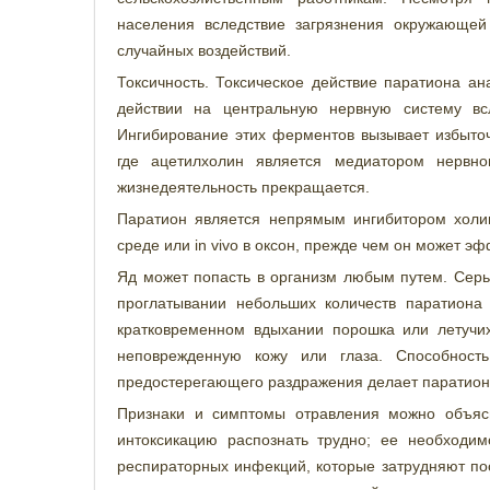
населения вследствие загрязнения окружающей
случайных воздействий.
Токсичность. Токсическое действие паратиона ан
действии на центральную нервную систему вс
Ингибирование этих ферментов вызывает избыто
где ацетилхолин является медиатором нервно
жизнедеятельность прекращается.
Паратион является непрямым ингибитором холи
среде или in vivo в оксон, прежде чем он может э
Яд может попасть в организм любым путем. Серь
проглатывании небольших количеств паратиона
кратковременном вдыхании порошка или летучих
неповрежденную кожу или глаза. Способность
предостерегающего раздражения делает паратион
Признаки и симптомы отравления можно объяс
интоксикацию распознать трудно; ее необходи
респираторных инфекций, которые затрудняют пос