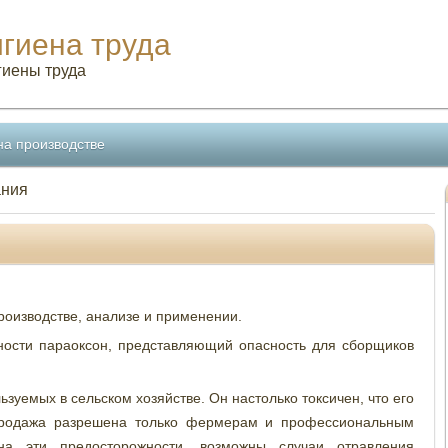
игиена труда
гиены труда
на производстве
ания
роизводстве, анализе и применении.
тности параоксон, представляющий опасность для сборщиков
зуемых в сельском хозяйстве. Он настолько токсичен, что его
 продажа разрешена только фермерам и профессиональным
на эти предосторожности, возможны случаи отравления