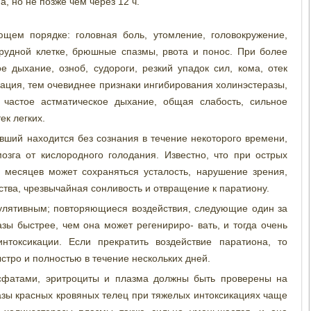
, но не позже чем через 12 ч.
щем порядке: головная боль, утомление, головокружение,
грудной клетке, брюшные спазмы, рвота и понос. При более
 дыхание, озноб, судороги, резкий упадок сил, кома, отек
кация, тем очевиднее признаки ингибирования холинэстеразы,
 частое астматическое дыхание, общая слабость, сильное
к легких.
авший находится без сознания в течение некоторого времени,
озга от кислородного голодания. Известно, что при острых
х месяцев может сохраняться усталость, нарушение зрения,
ва, чрезвычайная сонливость и отвращение к паратиону.
улятивным; повторяющиеся воздействия, следующие один за
зы быстрее, чем она может регенириро- вать, и тогда очень
нтоксикации. Если прекратить воздействие паратиона, то
тро и полностью в течение нескольких дней.
осфатами, эритроциты и плазма должны быть проверены на
разы красных кровяных телец при тяжелых интоксикациях чаще