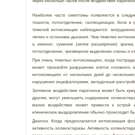
через несколько часов после воздействия паратиона
Наиболее часто симптомы появляются в следую
тошнота, потоотделение, галлюцинации, боли в 
тяжелой интоксикации наблюдаются: затрудненное
легких и остановка дыхания. Чем тяжелее интокси
а именно: сужение (затем расширение) зрачка,
потоотделение, чрезмерное выделение слюны и оте
При очень тяжелых интоксикациях, когда пострад
может произойти разрушение клеток головного м
интоксикациях от нескольких дней до нескольки
нарушения энцефалограмм, желудочные расстройст
Затяжное воздействие паратиона может быть кум
другим, могут уменьшить содержание холинэстера
малое воздействие может привести к острой и
клиническое выздоровление обычно происходит быс
Диагноз. Когда предполагается интоксикация ф
активность холинэстеразы. Активность холинэсте