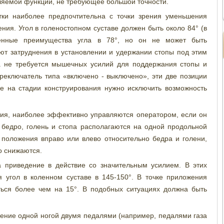
яемой функции, не требующее большой точности.
тки наиболее предпочтительна с точки зрения уменьшения
я. Угол в голеностопном суставе должен быть около 84° (в
ленные преимущества угла в 78°, но он не может быть
ют затруднения в установлении и удержании стопы под этим
да не требуется мышечных усилий для поддержания стопы и
переключатель типа «включено - выключено», эти две позиции
е на стадии конструирования нужно исключить возможность
ия, наиболее эффективно управляются оператором, если он
а бедро, голень и стопа располагаются на одной продольной
 положения вправо или влево относительно бедра и голени,
о снижаются.
а приведение в действие со значительным усилием. В этих
 угол в коленном суставе в 145-150°. В точке приложения
ься более чем на 15°. В подобных ситуациях должна быть
ление одной ногой двумя педалями (например, педалями газа