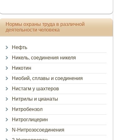
Нормы охраны труда в различной
деятельности человека
Нефть
Никель, соединения никеля
Никотин
Ниобий, сплавы и соединения
Нистагм у шахтеров
Нитрилы и цианаты
Нитробензол
Нитроглицерин
N-Нитрозосоединения