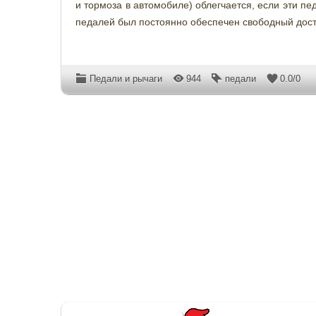
и тормоза в автомобиле) облегчается, если эти п
педалей был постоянно обеспечен свободный дост
Педали и рычаги
944
педали
0.0
/
0