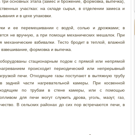
 три основных этапа (замес и брожение, формовка, выпечка),
твенных участках: на складе сырья, в отделении замеса и
ывания и в цехе упаковки.
муки и ее перемешивании с водой, солью и дрожжами; в
ется не вручную, а при помощи механических мешалок. При
я механические взбивалки. Тесто бродит в теплой, влажной
, взвешивание, формовка и выпечка.
и оборудованы стационарным подом с прямой или непрямой
нагреванием происходит периодический или непрерывный
агрузкой печи. Отходящие газы поступают в вытяжную трубу
в задней части нагревательной камеры. При косвенной
роходящим по трубам в стене камеры, или с помощью
опливом для печи могут служить дрова, уголь, мазут, газ,
чество. В сельских районах до сих пор встречаются печи, в