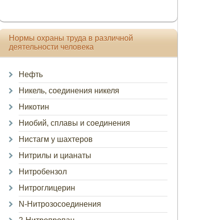
Нормы охраны труда в различной
деятельности человека
Нефть
Никель, соединения никеля
Никотин
Ниобий, сплавы и соединения
Нистагм у шахтеров
Нитрилы и цианаты
Нитробензол
Нитроглицерин
N-Нитрозосоединения