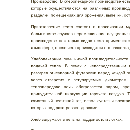
Производство. В хлебопекарном производстве есть
которые осуществляются на различных производс
разделки, помещениях для брожения, выпечки, ост
Приготовление теста состоит в просеивании 
большинстве случаев перемешивание осуществля
производстве некоторых видов теста применяютс
атмосфере, после чего производятся его разделка
Хлебопекарные печи низкой производительност
подачей тепла. В печах с непосредственным 
разогрев огнеупорной футеровки перед каждой з
через отверстия с регулируемым диаметром 
теплопередаче печь обогревается паром, п
принудительной циркуляции горячего воздуха. Т
сжиженный нефтяной газ, используется и электри
которых под разогревают дровами
Хлеб загружают в печь на поддонах или лотках.