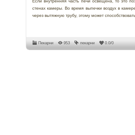
Если внутренняя часть печи освещена, то это по
стенах камеры. Во время выпечки воздух в каме
через вытяжную трубу, этому может способствоват
Пекарни
953
пекарни
0.0
/
0