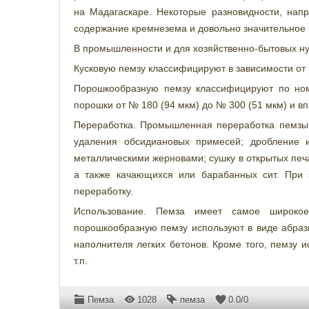
на Мадагаскаре. Некоторые разновидности, нап
содержание кремнезема и довольно значительное 
В промышленности и для хозяйственно-бытовых нуж
Кусковую пемзу классифицируют в зависимости от ра
Порошкообразную пемзу классифицируют по ном
порошки от № 180 (94 мкм) до № 300 (51 мкм) и в
Переработка. Промышленная переработка пемзы 
удаления обсидиановых примесей; дробление 
металлическими жерновами; сушку в открытых печ
а также качающихся или барабанных сит. При 
переработку.
Использование. Пемза имеет самое широко
порошкообразную пемзу используют в виде абрази
наполнителя легких бетонов. Кроме того, пемзу 
т.п.
Пемза
1028
пемза
0.0
/
0