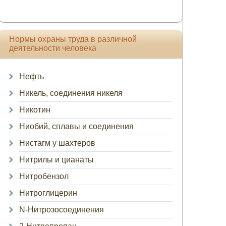
Нормы охраны труда в различной
деятельности человека
Нефть
Никель, соединения никеля
Никотин
Ниобий, сплавы и соединения
Нистагм у шахтеров
Нитрилы и цианаты
Нитробензол
Нитроглицерин
N-Нитрозосоединения