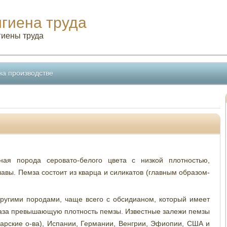
игиена труда
гиены труда
на производстве
рная порода серовато-белого цвета с низкой плотностью,
авы. Пемза состоит из кварца и силикатов (главным образом-
 другими породами, чаще всего с обсидианом, который имеет
 раза превышающую плотность пемзы. Известные залежи пемзы
арские о-ва), Испании, Германии, Венгрии, Эфиопии, США и