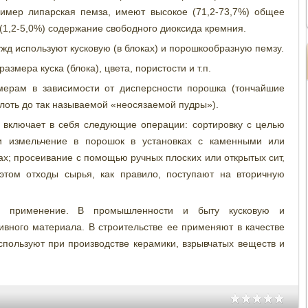
ример липарская пемза, имеют высокое (71,2-73,7%) общее
(1,2-5,0%) содержание свободного диоксида кремния.
д используют кусковую (в блоках) и порошкообразную пемзу.
змера куска (блока), цвета, пористости и т.п.
ерам в зависимости от дисперсности порошка (тончайшие
плоть до так называемой «неосязаемой пудры»).
включает в себя следующие операции: сортировку с целью
и измельчение в порошок в установках с каменными или
ах; просеивание с помощью ручных плоских или открытых сит,
этом отходы сырья, как правило, поступают на вторичную
е применение. В промышленности и быту кусковую и
вного материала. В строительстве ее применяют в качестве
используют при производстве керамики, взрывчатых веществ и