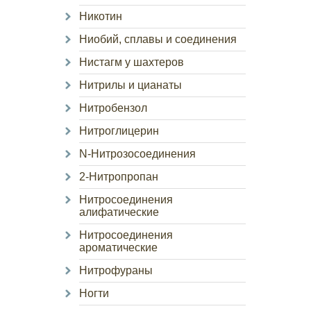
Никотин
Ниобий, сплавы и соединения
Нистагм у шахтеров
Нитрилы и цианаты
Нитробензол
Нитроглицерин
N-Нитрозосоединения
2-Нитропропан
Нитросоединения
алифатические
Нитросоединения
ароматические
Нитрофураны
Ногти