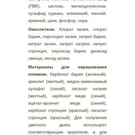
(ПВХ), шеллак, метилцеллюлоза,
сульфид сурьмы, алюминий, магний,
кремний, цинк, фосфор, сера.
Окислители.
Хлорат калия, хлорат
бария, перхлорат калия, нитрат бария,
нитрат калия, нитрат натрия, нитрат
стронция, пероксид бария, диоксид
свинца, оксид хрома.
Материалы для окрашивания
пламени.
Карбонат бария (зеленый),
криолит (желтый), медно-аммониевый
сульфат (синий), оксалат натрия
(желтый), карбонат меди (синий),
ацетат-арсенит меди (синий),
карбонат стронция (красный), оксалат
стронция (красный). Для получения
цветного дыма используют
соответствующие красители, а для