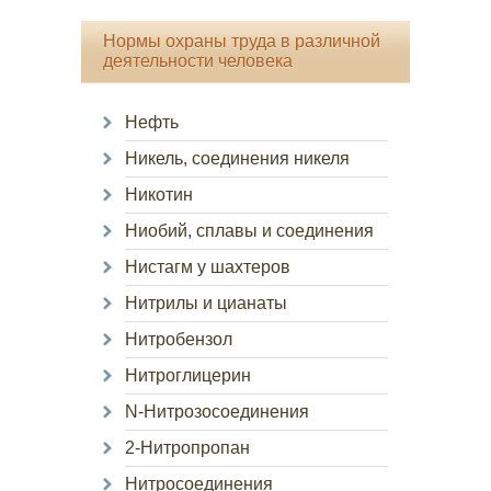
Нормы охраны труда в различной
деятельности человека
Нефть
Никель, соединения никеля
Никотин
Ниобий, сплавы и соединения
Нистагм у шахтеров
Нитрилы и цианаты
Нитробензол
Нитроглицерин
N-Нитрозосоединения
2-Нитропропан
Нитросоединения