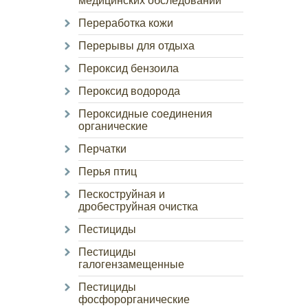
медицинских обследований
Переработка кожи
Перерывы для отдыха
Пероксид бензоила
Пероксид водорода
Пероксидные соединения
органические
Перчатки
Перья птиц
Пескоструйная и
дробеструйная очистка
Пестициды
Пестициды
галогензамещенные
Пестициды
фосфорорганические