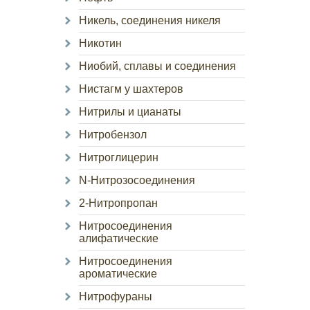
Никель, соединения никеля
Никотин
Ниобий, сплавы и соединения
Нистагм у шахтеров
Нитрилы и цианаты
Нитробензол
Нитроглицерин
N-Нитрозосоединения
2-Нитропропан
Нитросоединения
алифатические
Нитросоединения
ароматические
Нитрофураны