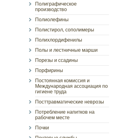
Полиграфическое
производство
Полиолефины
Полистирол, сополимеры
Полихлордифенилы
Полы и лестничные марши
Порезы и ссадины
Порфирины
Постоянная комиссия и
Международная ассоциация по
гигиене труда
Посттравматические неврозы
Потребление напитков на
рабочем месте
Почки
Почтовые службы