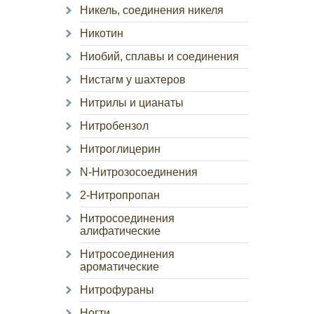
Никель, соединения никеля
Никотин
Ниобий, сплавы и соединения
Нистагм у шахтеров
Нитрилы и цианаты
Нитробензол
Нитроглицерин
N-Нитрозосоединения
2-Нитропропан
Нитросоединения
алифатические
Нитросоединения
ароматические
Нитрофураны
Ногти