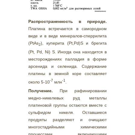
Распространенность в природе.
Платина встречается в самородном
виде и в виде минералов-сперрилита
(PtAs
), куперита (Pt,Pd)S и брегита
2
(Pt, Pd, Ni) S. Иногда она находится в
месторождениях палладия в форме
арсенида и селенида. Содержание
платины в земной коре составляет
-7
-1
около 5-10
млн
.
Получение.
При рафинировании
медно-никелевых руд металлы
платиновой группы остаются вместе с
сульфидом никеля. Оставшиеся
продукты разделяют и очищают
многостадийными химическими
процессами, включающими