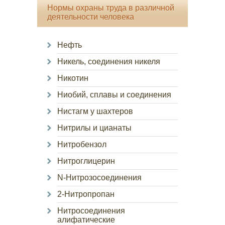
Нормы охраны труда в различной
деятельности человека
Нефть
Никель, соединения никеля
Никотин
Ниобий, сплавы и соединения
Нистагм у шахтеров
Нитрилы и цианаты
Нитробензол
Нитроглицерин
N-Нитрозосоединения
2-Нитропропан
Нитросоединения
алифатические