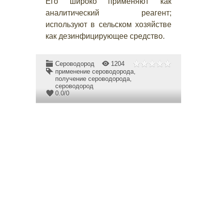
Его широко применяют как
аналитический реагент;
используют в сельском хозяйстве
как дезинфицирующее средство.
Сероводород
1204
применение сероводорода
,
получение сероводорода
,
сероводород
0.0
/
0