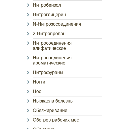
Нитробензол
Нитроглицерин
N-Нитрозосоединения
2-Нитропропан
Нитросоединения
алифатические
Нитросоединения
ароматические
Нитрофураны
Ногти
Нос
Ньюкасла болезнь
Обезжиривание
Обогрев рабочих мест