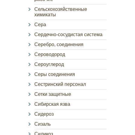
Сельскохозяйственные
химикаты
Сера
Сердечно-сосудистая система
Серебро, соединения
Сероводород
Сероуглерод
Серы соединения
Сестринский персонал
Сетки защитные
Сибирская язва
Сидероз
Сизаль
Силикоз