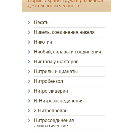
Нормы охраны труда в различной
деятельности человека
Нефть
Никель, соединения никеля
Никотин
Ниобий, сплавы и соединения
Нистагм у шахтеров
Нитрилы и цианаты
Нитробензол
Нитроглицерин
N-Нитрозосоединения
2-Нитропропан
Нитросоединения
алифатические