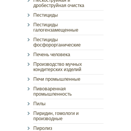
Пескоструйная и
дробеструйная очистка
Пестициды
Пестициды
галогензамещенные
Пестициды
фосфорорганические
Печень человека
Производство мучных
кондитерских изделий
Печи промышленные
Пивоваренная
промышленность
Пилы
Пиридин, гомологи и
производные
Пиролиз