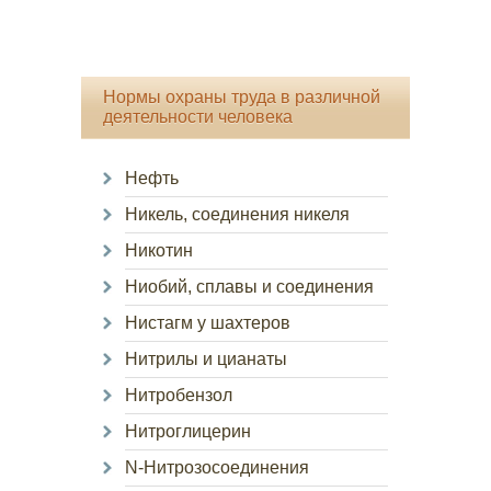
Нормы охраны труда в различной
деятельности человека
Нефть
Никель, соединения никеля
Никотин
Ниобий, сплавы и соединения
Нистагм у шахтеров
Нитрилы и цианаты
Нитробензол
Нитроглицерин
N-Нитрозосоединения