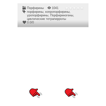
Порфирины
1041
порфирины
,
копропорфирины
,
уропорфирины
,
Порфириногены
,
циклические тетрапирролы
0.0
/
0