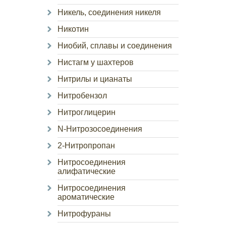
Никель, соединения никеля
Никотин
Ниобий, сплавы и соединения
Нистагм у шахтеров
Нитрилы и цианаты
Нитробензол
Нитроглицерин
N-Нитрозосоединения
2-Нитропропан
Нитросоединения
алифатические
Нитросоединения
ароматические
Нитрофураны