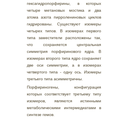
гексагидропорфирины, в которых
четыре метановых мостика и два
атома азота пирролениновых циклов
гидрированы. Существуют изомеры
четырех типов. В изомерах первого
типа заместители расположены так,
что сохраняется центральная
симметрия порфиринового ядра. В
изомерах второго типа ядро сохраняет
две оси симметрии, а в изомерах
четвертого типа - одну ось. Изомеры
третьего типа асимметричны.
Порфириногены, конфигурация
которых соответствует третьему типу
изомеров, являются истинными
метаболическими интермедиатами в
синтезе гемов.