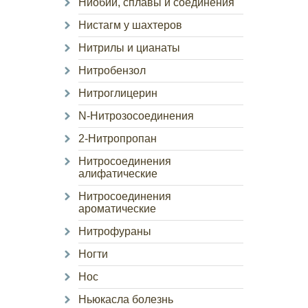
Ниобий, сплавы и соединения
Нистагм у шахтеров
Нитрилы и цианаты
Нитробензол
Нитроглицерин
N-Нитрозосоединения
2-Нитропропан
Нитросоединения
алифатические
Нитросоединения
ароматические
Нитрофураны
Ногти
Нос
Ньюкасла болезнь