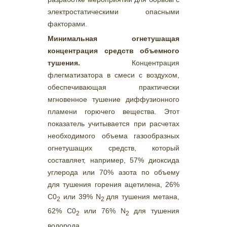
электростатическими опасными
факторами.
Минимальная огнетушащая
концентрация средств объемного
тушения.
Концентрация
флегматизатора в смеси с воздухом,
обеспечивающая практически
мгновенное тушение диффузионного
пламени горючего вещества. Этот
показатель учитывается при расчетах
необходимого объема газообразных
огнетушащих средств, который
составляет, например, 57% диоксида
углерода или 70% азота по объему
для тушения горения ацетилена, 26%
С0
или 39% N
для тушения метана,
2
2
62% С0
или 76% N
для тушения
2
2
водорода.