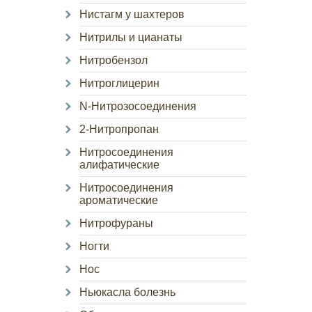
Нистагм у шахтеров
Нитрилы и цианаты
Нитробензол
Нитроглицерин
N-Нитрозосоединения
2-Нитропропан
Нитросоединения
алифатические
Нитросоединения
ароматические
Нитрофураны
Ногти
Нос
Ньюкасла болезнь