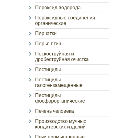
Пероксид водорода
Пероксидные соединения
органические
Перчатки
Перья птиц
Пескоструйная и
дробеструйная очистка
Пестициды
Пестициды
галогензамещенные
Пестициды
фосфорорганические
Печень человека
Производство мучных
кондитерских изделий
Печи промышленные