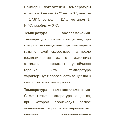
Примеры показателей температуры
вспышки: бензин А-72 — 32°С; ацетон
— 17,8°С; бензол — 11°С; метанол -1-
И °С; газойль +40°С.
Температура воспламенения.
Температура горючего вещества, при
которой оно выделяет горючие пары и
газы с такой скоростью, что после
воспламенения их от источника
зажигания возникает устойчивое
горение. Эта температура
характеризует способность вещества к
самостоятельному горению.
Температура самовоспламенения
.
Самая низкая температура вещества,
при которой происходит резкое
увеличение скорости экзотермических
реакций, заканчивающееся