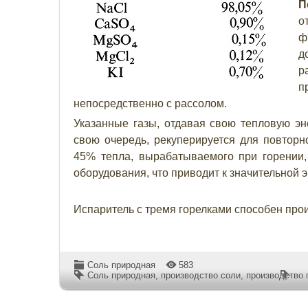
П
о
ф
д
р
п
непосредственно с рассолом.
Указанные газы, отдавая свою тепловую эне
свою очередь, рекуперируется для повторн
45% тепла, вырабатываемого при горении,
оборудования, что приводит к значительной 
Испаритель с тремя горелками способен произ
Соль природная
583
Соль природная
,
производство соли
,
производство 