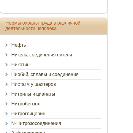
Нормы охраны труда в различной
деятельности человека
Нефть
Никель, соединения никеля
Никотин
Ниобий, сплавы и соединения
Нистагм у шахтеров
Нитрилы и цианаты
Нитробензол
Нитроглицерин
N-Нитрозосоединения