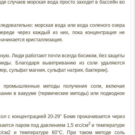
де случаев морская вода просто заходит в бассейн во
едовательно: морская вода или вода соленого озера
очереди через каждый из них, пока концентрация не
 начинается кристаллизация.
ную. Люди работают почти всегда босиком, без защиты
миды. Благодаря выветриванию из соли удаляются
р, сульфат магния, сульфат натрия, бактерии).
 промышленные методы получения соли, включая
ании в вакууме (термические методы) или подводное
л с концентрацией 20-29° Боме прокачивается через
2
вается паром под давлением 1,5 кгс/см
и температуре
с/см2 и температуре 60°С. При таком методе соль