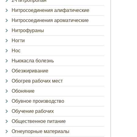
2-Нитропропан
Нитросоединения алифатические
Нитросоединения ароматические
Нитрофураны
Ногти
Нос
Ньюкасла болезнь
Обезжиривание
Обогрев рабочих мест
Обоняние
Обувное производство
Обучение рабочих
Общественное питание
Огнеупорные материалы