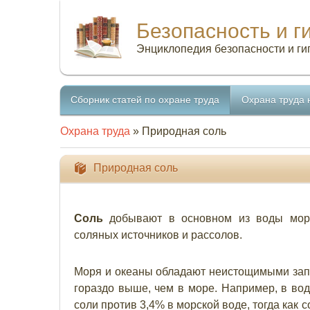
Безопасность и г
Энциклопедия безопасности и ги
Сборник статей по охране труда
Охрана труда 
Охрана труда
» Природная соль
Природная соль
Соль
добывают в основном из воды море
соляных источников и рассолов.
Моря и океаны обладают неистощимыми запа
гораздо выше, чем в море. Например, в во
соли против 3,4% в морской воде, тогда как