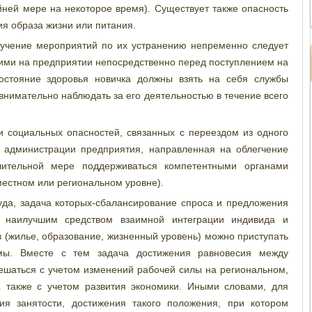
айней мере на некоторое время). Существует также опасность
я образа жизни или питания.
изучение мероприятий по их устранению непременно следует
ними на предприятии непосредственно перед поступлением на
 состояние здоровья новичка должны взять на себя службы
внимательно наблюдать за его деятельностью в течение всего
и социальных опасностей, связанных с переездом из одного
ь администрации предприятия, направленная на облегчение
ительной мере поддерживаться компетентными органами
местном или региональном уровне).
да, задача которых-сбалансирование спроса и предложения
я наилучшим средством взаимной интеграции индивида и
в (жилье, образование, жизненный уровень) можно приступать
мы. Вместе с тем задача достижения равновесия между
шаться с учетом изменений рабочей силы на региональном,
 также с учетом развития экономики. Иными словами, для
ия занятости, достижения такого положения, при котором