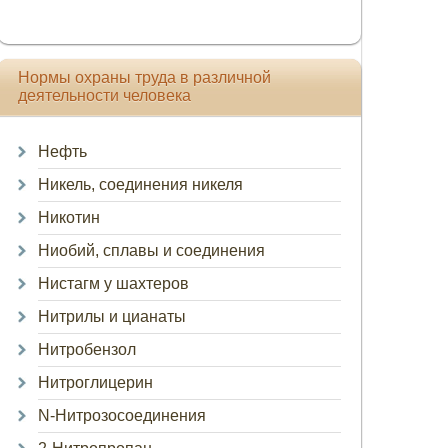
Нормы охраны труда в различной
деятельности человека
Нефть
Никель, соединения никеля
Никотин
Ниобий, сплавы и соединения
Нистагм у шахтеров
Нитрилы и цианаты
Нитробензол
Нитроглицерин
N-Нитрозосоединения