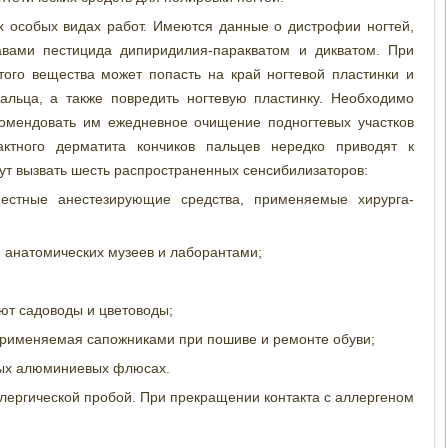
х особых видах работ. Имеются данные о дистрофии ногтей,
авами пестицида дипиридилия-паракватом и дикватом. При
того вещества может попасть на край ногтевой пластинки и
альца, а также повредить ногтевую пластинку. Необходимо
комендовать им ежедневное очищение подногтевых участков
актного дерматита кончиков пальцев нередко приводят к
ут вызвать шесть распространенных сенсибилизаторов:
естные анестезирующие средства, применяемые хирурга-
 анатомических музеев и лаборантами;
ают садоводы и цветоводы;
применяемая сапожниками при пошиве и ремонте обуви;
рых алюминиевых флюсах.
лергической пробой. При прекращении контакта с аллергеном