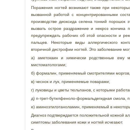
Поражения ногтей возникают также при некоторы
вызванной работой с концентрированными сост
производстве диоксида селена тонкий порошок э
вызвать острое раздражение и некроз кончика п
предупреждать рабочих об этой опасности и ре
пальцев. Некоторые виды аллергического конт
вторичной дистрофии ногтей. Это заболевание мог
а) аметокаин и химически родственные ему м
мистоматологами;
б) формалин, применяемый смотрителями моргов,
в) чеснок и лук, применяемые поварами;
г) луковицы и цветы тюльпанов, с которыми работ
д) п-трет-бутилфеноло-формальдегидная смола, 
е) аминоэтилэтаноламин, применяемый в некото
Диагноз подтверждается положительной кожной ал
симптомы заболевания кожи и ногтей исчезают.