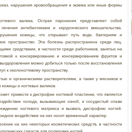
ориаз, нарушения кровообращения и экзема или иные формы
гтевого валика. Острая паронихия представляет собой
лечения антибиотиками и хирургического вмешательства.
зрушения кожицы, что открывает путь воде, бактериям и
вое пространство. Эта болезнь распространена среди лиц,
ими средствами, в частности среди работников, занятых на
отовкой к консервированию и консервированием фруктов и
 выздоровления можно добиться только после восстановления
уп к околоногтевому пространству.
тью и органическими растворителями, а также у мясников и
 кожицы и ногтевых валиков.
ожет привести к дистрофии ногтевой пластинки, что является
здействие холода, вызывающее озноб, и сосудистый спазм
реждению ногтевого матрикса и вызвать дистрофию ногтей.
вредное воздействие на них носит временный характер.
сение на них некоторых косметических средств, в частности
нтетических средств для полировки ногтей.