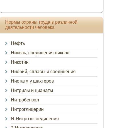
Нормы охраны труда в различной
деятельности человека
Нефть
Никель, соединения никеля
Никотин
Ниобий, сплавы и соединения
Нистагм у шахтеров
Нитрилы и цианаты
Нитробензол
Нитроглицерин
N-Нитрозосоединения