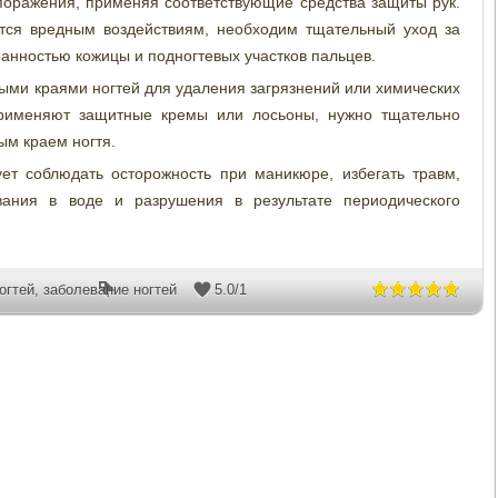
поражения, применяя соответствующие средства защиты рук.
аются вредным воздействиям, необходим тщательный уход за
ранностью кожицы и подногтевых участков пальцев.
ми краями ногтей для удаления загрязнений или химических
применяют защитные кремы или лосьоны, нужно тщательно
ым краем ногтя.
т соблюдать осторожность при маникюре, избегать травм,
вания в воде и разрушения в результате периодического
огтей
,
заболевание ногтей
5.0
/
1