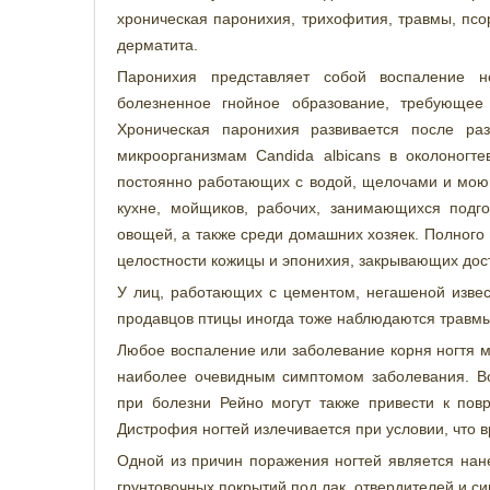
хроническая паронихия, трихофития, травмы, пс
дерматита.
Паронихия представляет собой воспаление но
болезненное гнойное образование, требующее 
Хроническая паронихия развивается после ра
микроорганизмам Candida albicans в околоногте
постоянно работающих с водой, щелочами и моющ
кухне, мойщиков, рабочих, занимающихся подг
овощей, а также среди домашних хозяек. Полного
целостности кожицы и эпонихия, закрывающих дост
У лиц, работающих с цементом, негашеной извес
продавцов птицы иногда тоже наблюдаются травмы
Любое воспаление или заболевание корня ногтя м
наиболее очевидным симптомом заболевания. Во
при болезни Рейно могут также привести к пов
Дистрофия ногтей излечивается при условии, что 
Одной из причин поражения ногтей является нане
грунтовочных покрытий под лак, отвердителей и си