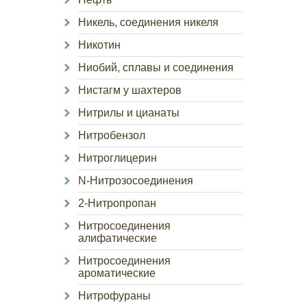
Никель, соединения никеля
Никотин
Ниобий, сплавы и соединения
Нистагм у шахтеров
Нитрилы и цианаты
Нитробензол
Нитроглицерин
N-Нитрозосоединения
2-Нитропропан
Нитросоединения
алифатические
Нитросоединения
ароматические
Нитрофураны