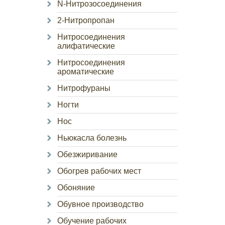
N-Нитрозосоединения
2-Нитропропан
Нитросоединения
алифатические
Нитросоединения
ароматические
Нитрофураны
Ногти
Нос
Ньюкасла болезнь
Обезжиривание
Обогрев рабочих мест
Обоняние
Обувное производство
Обучение рабочих