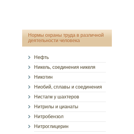
Нормы охраны труда в различной
деятельности человека
Нефть
Никель, соединения никеля
Никотин
Ниобий, сплавы и соединения
Нистагм у шахтеров
Нитрилы и цианаты
Нитробензол
Нитроглицерин