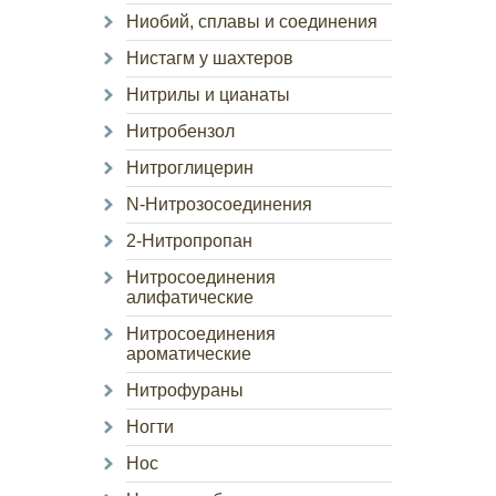
Ниобий, сплавы и соединения
Нистагм у шахтеров
Нитрилы и цианаты
Нитробензол
Нитроглицерин
N-Нитрозосоединения
2-Нитропропан
Нитросоединения
алифатические
Нитросоединения
ароматические
Нитрофураны
Ногти
Нос