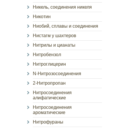
Никель, соединения никеля
Никотин
Ниобий, сплавы и соединения
Нистагм у шахтеров
Нитрилы и цианаты
Нитробензол
Нитроглицерин
N-Нитрозосоединения
2-Нитропропан
Нитросоединения
алифатические
Нитросоединения
ароматические
Нитрофураны