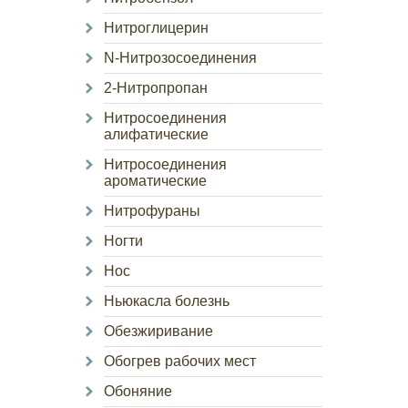
Нитроглицерин
N-Нитрозосоединения
2-Нитропропан
Нитросоединения
алифатические
Нитросоединения
ароматические
Нитрофураны
Ногти
Нос
Ньюкасла болезнь
Обезжиривание
Обогрев рабочих мест
Обоняние