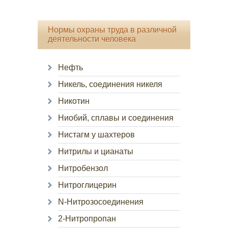
Нормы охраны труда в различной
деятельности человека
Нефть
Никель, соединения никеля
Никотин
Ниобий, сплавы и соединения
Нистагм у шахтеров
Нитрилы и цианаты
Нитробензол
Нитроглицерин
N-Нитрозосоединения
2-Нитропропан