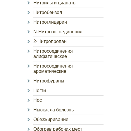
Нитрилы и цианаты
Нитробензол
Нитроглицерин
N-Нитрозосоединения
2-Нитропропан
Нитросоединения
алифатические
Нитросоединения
ароматические
Нитрофураны
Ногти
Нос
Ньюкасла болезнь
Обезжиривание
Обогрев рабочих мест