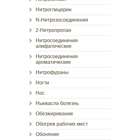
Нитроглицерин
N-Нитрозосоединения
2-Нитропропан
Нитросоединения
алифатические
Нитросоединения
ароматические
Нитрофураны
Ногти
Нос
Ньюкасла болезнь
Обезжиривание
Обогрев рабочих мест
Обоняние