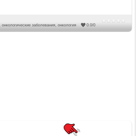
,
онкологические заболевания
,
онкология
0.0
/
0