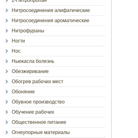
2-Нитропропан
Нитросоединения алифатические
Нитросоединения ароматические
Нитрофураны
Ногти
Нос
Ньюкасла болезнь
Обезжиривание
Обогрев рабочих мест
Обоняние
Обувное производство
Обучение рабочих
Общественное питание
Огнеупорные материалы