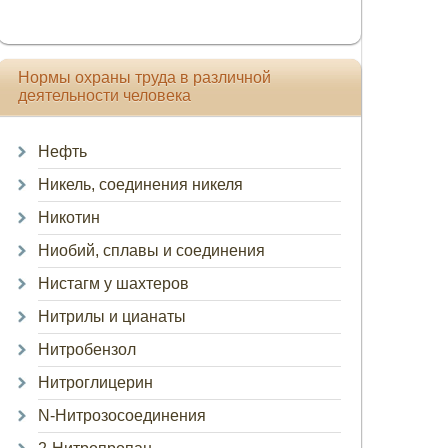
Нормы охраны труда в различной
деятельности человека
Нефть
Никель, соединения никеля
Никотин
Ниобий, сплавы и соединения
Нистагм у шахтеров
Нитрилы и цианаты
Нитробензол
Нитроглицерин
N-Нитрозосоединения