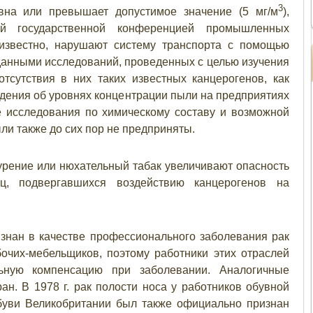
3
вна или превышает допустимое значение (5 мг/м
),
ой государственной конференцией промышленных
 известно, нарушают систему транспорта с помощью
данными исследований, проведенных с целью изучения
отсутствия в них таких известных канцерогенов, как
едения об уровнях концентрации пыли на предприятиях
 исследования по химическому составу и возможной
ли также до сих пор не предприняты.
курение или нюхательный табак увеличивают опасность
ц, подвергавшихся воздействию канцерогенов на
изнан в качестве профессионального заболевания рак
очих-мебельщиков, поэтому работники этих отраслей
ьную компенсацию при заболевании. Аналогичные
ан. В 1978 г. рак полости носа у работников обувной
буви Великобритании был также официально признан