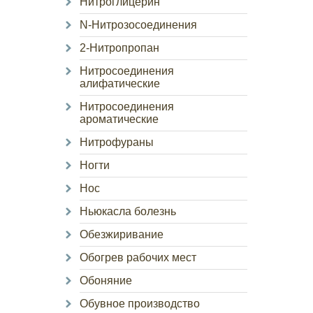
Нитроглицерин
N-Нитрозосоединения
2-Нитропропан
Нитросоединения
алифатические
Нитросоединения
ароматические
Нитрофураны
Ногти
Нос
Ньюкасла болезнь
Обезжиривание
Обогрев рабочих мест
Обоняние
Обувное производство