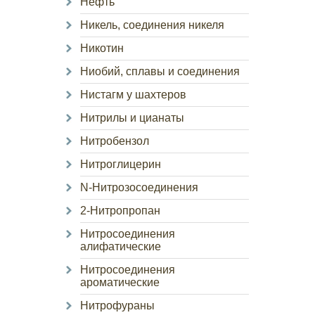
Нефть
Никель, соединения никеля
Никотин
Ниобий, сплавы и соединения
Нистагм у шахтеров
Нитрилы и цианаты
Нитробензол
Нитроглицерин
N-Нитрозосоединения
2-Нитропропан
Нитросоединения
алифатические
Нитросоединения
ароматические
Нитрофураны