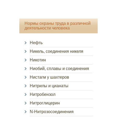
Нормы охраны труда в различной
деятельности человека
Нефть
Никель, соединения никеля
Никотин
Ниобий, сплавы и соединения
Нистагм у шахтеров
Нитрилы и цианаты
Нитробензол
Нитроглицерин
N-Нитрозосоединения