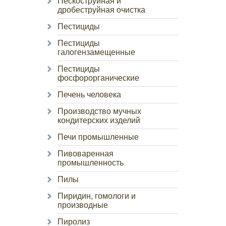
Пескоструйная и
дробеструйная очистка
Пестициды
Пестициды
галогензамещенные
Пестициды
фосфорорганические
Печень человека
Производство мучных
кондитерских изделий
Печи промышленные
Пивоваренная
промышленность
Пилы
Пиридин, гомологи и
производные
Пиролиз