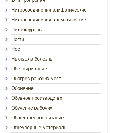
2-Нитропропан
Нитросоединения алифатические
Нитросоединения ароматические
Нитрофураны
Ногти
Нос
Ньюкасла болезнь
Обезжиривание
Обогрев рабочих мест
Обоняние
Обувное производство
Обучение рабочих
Общественное питание
Огнеупорные материалы