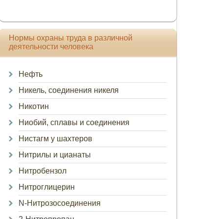
Нормы охраны труда в различной
деятельности человека
Нефть
Никель, соединения никеля
Никотин
Ниобий, сплавы и соединения
Нистагм у шахтеров
Нитрилы и цианаты
Нитробензол
Нитроглицерин
N-Нитрозосоединения