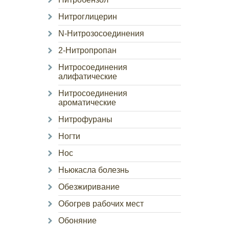
Нитроглицерин
N-Нитрозосоединения
2-Нитропропан
Нитросоединения
алифатические
Нитросоединения
ароматические
Нитрофураны
Ногти
Нос
Ньюкасла болезнь
Обезжиривание
Обогрев рабочих мест
Обоняние