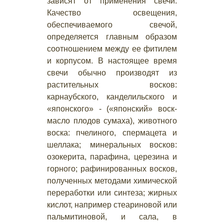
зависят от применения свечи.
Качество освещения,
обеспечиваемого свечой,
определяется главным образом
соотношением между ее фитилем
и корпусом. В настоящее время
свечи обычно производят из
растительных восков:
карнаубского, канделильского и
«японского» - («японский» воск-
масло плодов сумаха), животного
воска: пчелиного, спермацета и
шеллака; минеральных восков:
озокерита, парафина, церезина и
горного; рафинированных восков,
полученных методами химической
переработки или синтеза; жирных
кислот, например стеариновой или
пальмитиновой, и сала, в