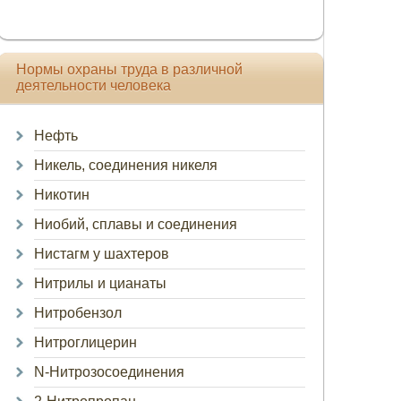
Нормы охраны труда в различной
деятельности человека
Нефть
Никель, соединения никеля
Никотин
Ниобий, сплавы и соединения
Нистагм у шахтеров
Нитрилы и цианаты
Нитробензол
Нитроглицерин
N-Нитрозосоединения