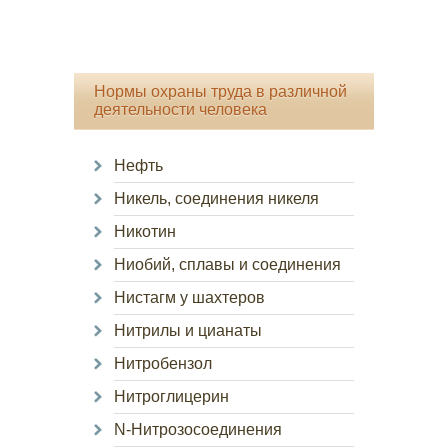
Нормы охраны труда в различной
деятельности человека
Нефть
Никель, соединения никеля
Никотин
Ниобий, сплавы и соединения
Нистагм у шахтеров
Нитрилы и цианаты
Нитробензол
Нитроглицерин
N-Нитрозосоединения