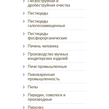
Пескоструйная и
дробеструйная очистка
Пестициды
Пестициды
галогензамещенные
Пестициды
фосфорорганические
Печень человека
Производство мучных
кондитерских изделий
Печи промышленные
Пивоваренная
промышленность
Пилы
Пиридин, гомологи и
производные
Пиролиз