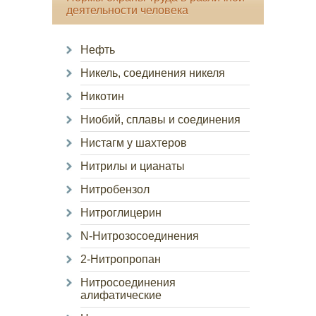
деятельности человека
Нефть
Никель, соединения никеля
Никотин
Ниобий, сплавы и соединения
Нистагм у шахтеров
Нитрилы и цианаты
Нитробензол
Нитроглицерин
N-Нитрозосоединения
2-Нитропропан
Нитросоединения
алифатические