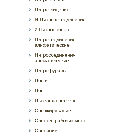
Нитроглицерин
N-Нитрозосоединения
2-Нитропропан
Нитросоединения
алифатические
Нитросоединения
ароматические
Нитрофураны
Ногти
Нос
Ньюкасла болезнь
Обезжиривание
Обогрев рабочих мест
Обоняние