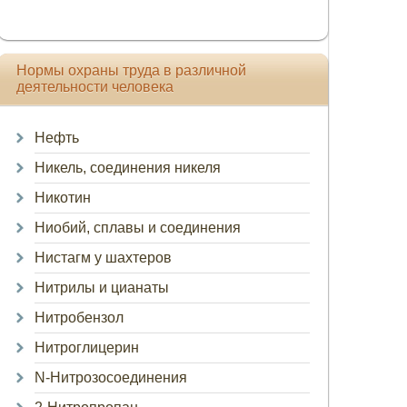
Нормы охраны труда в различной
деятельности человека
Нефть
Никель, соединения никеля
Никотин
Ниобий, сплавы и соединения
Нистагм у шахтеров
Нитрилы и цианаты
Нитробензол
Нитроглицерин
N-Нитрозосоединения