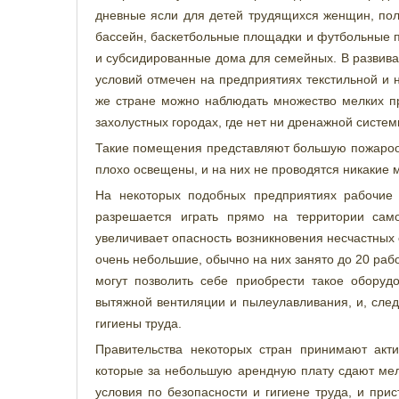
дневные ясли для детей трудящихся женщин, пол
бассейн, баскетбольные площадки и футбольные п
и субсидированные дома для семейных. В развив
условий отмечен на предприятиях текстильной и
же стране можно наблюдать множество мелких пр
захолустных городах, где нет ни дренажной систем
Такие помещения представляют большую пожароопа
плохо освещены, и на них не проводятся никакие 
На некоторых подобных предприятиях рабочие 
разрешается играть прямо на территории само
увеличивает опасность возникновения несчастных
очень небольшие, обычно на них занято до 20 ра
могут позволить себе приобрести такое оборуд
вытяжной вентиляции и пылеулавливания, и, след
гигиены труда.
Правительства некоторых стран принимают акт
которые за небольшую арендную плату сдают ме
условия по безопасности и гигиене труда, и при