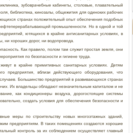
иклиника, зубоврачебные кабинеты, столовые, плавательный
оля, библиотека, кинозалы, общежития для одиноких рабочих
ающихся странах положительный опыт обеспечения подобных
 нефтеперерабатывающей промышленности. Но в одной и той
едприятий, ютящихся в крайне антисанитарных условиях, в
ы, ни хороших дорог, ни водопровода.
сность. Как правило, полом там служит простая земля, они
мероприятия по безопасности и гигиене труда.
живут в крайне примитивных санитарных условиях. Детям
го предприятия, вблизи действующего оборудования, что
 случаев. Большинство предприятий в развивающихся странах
бочих. Их владельцы обладают незначительным капиталом и не
ование, как кондиционеры воздуха, дорогостоящие системы
овательно, создать условия для обеспечения безопасности и
ивные меры по строительству новых многоэтажных зданий,
лким предприятиям. В таких помещениях создаются хорошие
стальный контроль за их соблюдением осуществляет главный