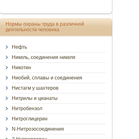
Нормы охраны труда в различной
деятельности человека
Нефть
Никель, соединения никеля
Никотин
Ниобий, сплавы и соединения
Нистагм у шахтеров
Нитрилы и цианаты
Нитробензол
Нитроглицерин
N-Нитрозосоединения