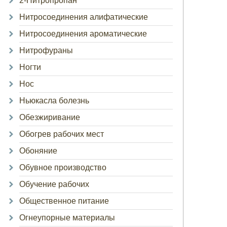
2-Нитропропан
Нитросоединения алифатические
Нитросоединения ароматические
Нитрофураны
Ногти
Нос
Ньюкасла болезнь
Обезжиривание
Обогрев рабочих мест
Обоняние
Обувное производство
Обучение рабочих
Общественное питание
Огнеупорные материалы