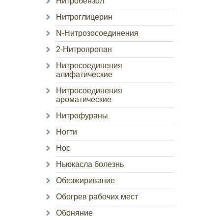
Нитробензол
Нитроглицерин
N-Нитрозосоединения
2-Нитропропан
Нитросоединения
алифатические
Нитросоединения
ароматические
Нитрофураны
Ногти
Нос
Ньюкасла болезнь
Обезжиривание
Обогрев рабочих мест
Обоняние