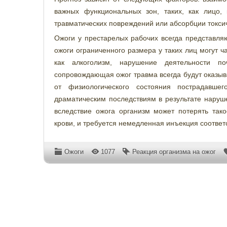
важных функциональных зон, таких, как лицо,
травматических повреждений или абсорбции токсич
Ожоги у престарелых рабочих всегда представля
ожоги ограниченного размера у таких лиц могут ч
как алкоголизм, нарушение деятельности по
сопровождающая ожог травма всегда будут оказыв
от физиологического состояния пострадавше
драматическим последствиям в результате наруше
вследствие ожога организм может потерять тако
крови, и требуется немедленная инъекция соотве
Ожоги
1077
Реакция организма на ожог