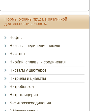
Нормы охраны труда в различной
деятельности человека
Нефть
Никель, соединения никеля
Никотин
Ниобий, сплавы и соединения
Нистагм у шахтеров
Нитрилы и цианаты
Нитробензол
Нитроглицерин
N-Нитрозосоединения