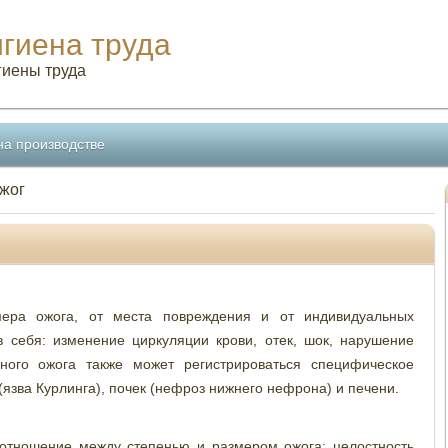
игиена труда
гиены труда
на производстве
ожог
мера ожога, от места повреждения и от индивидуальных
 себя: изменение циркуляции крови, отек, шок, нарушение
ьного ожога также может регистрироваться специфическое
язва Курлинга), почек (нефроз нижнего нефрона) и печени.
оотношение между степенью и размером ожога; целостность