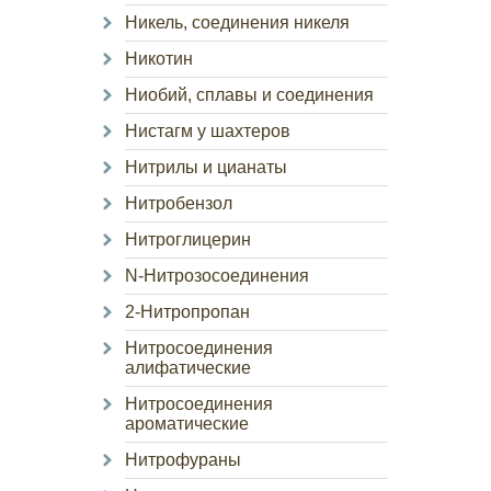
Никель, соединения никеля
Никотин
Ниобий, сплавы и соединения
Нистагм у шахтеров
Нитрилы и цианаты
Нитробензол
Нитроглицерин
N-Нитрозосоединения
2-Нитропропан
Нитросоединения
алифатические
Нитросоединения
ароматические
Нитрофураны