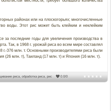
олотистой местности, требует большого количества
горных районах или на плоскогорьях; многочисленные
тво воды. Этот рис может быть клейким и неклейким
се за последние годы для увеличения производства в
а. Так, в 1968 г. урожай риса во всем мире составлял
78 г.-376 млн. т. Основными производителями риса были
я (26 млн. т), Таиланд (17 млн. т) и Япония (16 млн. т).
щивание риса
,
обработка риса
,
рис
0.0
/
0