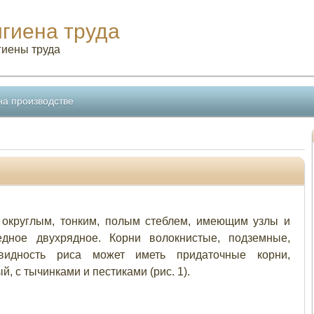
игиена труда
гиены труда
на производстве
с округлым, тонким, полым стеблем, имеющим узлы и
едное двухрядное. Корни волокнистые, подземные,
видность риса может иметь придаточные корни,
, с тычинками и пестиками (рис. 1).