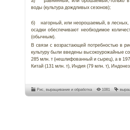
а) равнинный, или орошаемый,-только в б
воды (культура дождливых сезонов);
б) нагорный, или неорошаемый, в лесных, 
осадки обеспечивают необходимое количес
(обычным).
В связи с возрастающей потребностью в ри
культуру были введены высокоурожайные сорт
285 млн. т (нешлифованный и сырец), а в 19
Китай (131 млн. т), Индия (79 млн. т), Индонези
Рис, выращивание и обработка
1081
выра