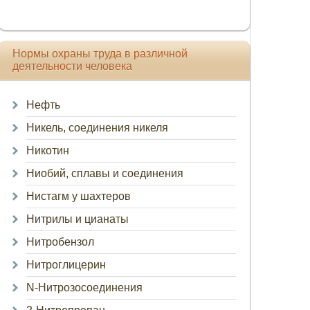
Нормы охраны труда в различной
деятельности человека
Нефть
Никель, соединения никеля
Никотин
Ниобий, сплавы и соединения
Нистагм у шахтеров
Нитрилы и цианаты
Нитробензол
Нитроглицерин
N-Нитрозосоединения