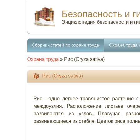
Безопасность и г
Энциклопедия безопасности и ги
Сборник статей по охране труда
Охрана труда 
Охрана труда
» Рис (Oryza sativa)
Рис (Oryza sativa)
Рис - одно летнее травянистое растение 
междоузлия. Расположение листьев очер
развиваются из узлов. Плавучая разно
развивающиеся из стебля. Цветок риса полный